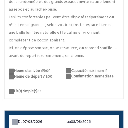
de la randonnée et des grands espaces invite naturellement
au repos et au lâcher-prise.
Les lits confortables peuvent être disposés séparément ou
réunis en un grand lit, selon vos besoins. Un espace bureau,
une belle lumière naturelle et le calme environnant
complètent ce cocon apaisant.
Ici, on dépose son sac, on se ressource, on reprend souffle…
avant de repartir, sereinement, en chemin.
Capacité maximum :
2
Heure d'arrivée :
15:00
Confirmation :
Immédiate
Heure de départ :
11:00
Lit(s) simple(s) :
2
Du
au