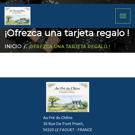
Toggl
naviga
¡Ofrezca una tarjeta regalo !
INICIO
¡OFREZCA UNA TARJETA REGALO !
Au Pré du Chêne
30 Rue De Pont Priant,
56320 LE FAOUET - FRANCE