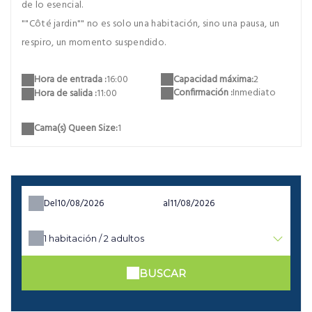
de lo esencial.
""Côté jardin"" no es solo una habitación, sino una pausa, un
respiro, un momento suspendido.
Capacidad máxima:
2
Hora de entrada :
16:00
Confirmación :
Inmediato
Hora de salida :
11:00
Cama(s) Queen Size:
1
Del
al
1
habitación /
2
adultos
BUSCAR