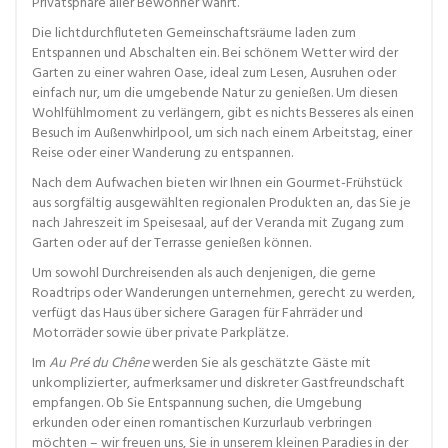
Privatsphäre aller Bewohner wahrt.
Die lichtdurchfluteten Gemeinschaftsräume laden zum
Entspannen und Abschalten ein. Bei schönem Wetter wird der
Garten zu einer wahren Oase, ideal zum Lesen, Ausruhen oder
einfach nur, um die umgebende Natur zu genießen. Um diesen
Wohlfühlmoment zu verlängern, gibt es nichts Besseres als einen
Besuch im Außenwhirlpool, um sich nach einem Arbeitstag, einer
Reise oder einer Wanderung zu entspannen.
Nach dem Aufwachen bieten wir Ihnen ein Gourmet-Frühstück
aus sorgfältig ausgewählten regionalen Produkten an, das Sie je
nach Jahreszeit im Speisesaal, auf der Veranda mit Zugang zum
Garten oder auf der Terrasse genießen können.
Um sowohl Durchreisenden als auch denjenigen, die gerne
Roadtrips oder Wanderungen unternehmen, gerecht zu werden,
verfügt das Haus über sichere Garagen für Fahrräder und
Motorräder sowie über private Parkplätze.
Im
Au Pré du Chêne
werden Sie als geschätzte Gäste mit
unkomplizierter, aufmerksamer und diskreter Gastfreundschaft
empfangen. Ob Sie Entspannung suchen, die Umgebung
erkunden oder einen romantischen Kurzurlaub verbringen
möchten – wir freuen uns, Sie in unserem kleinen Paradies in der