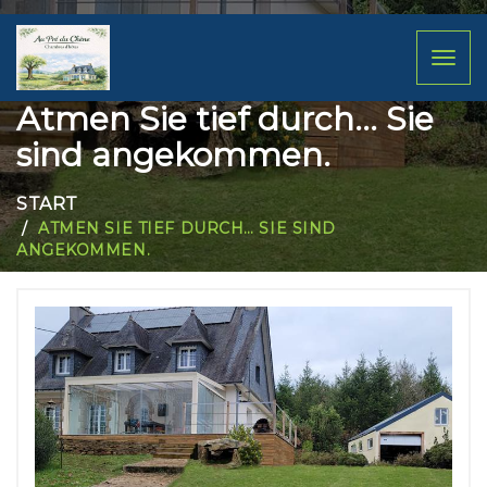
Toggl
naviga
Atmen Sie tief durch… Sie
sind angekommen.
START
ATMEN SIE TIEF DURCH… SIE SIND
ANGEKOMMEN.