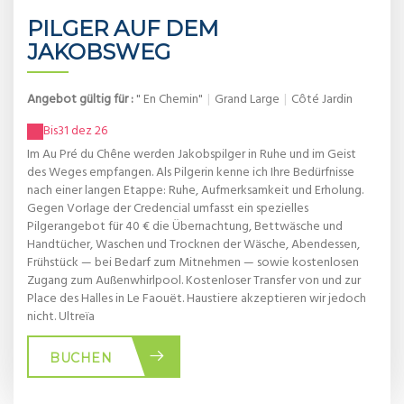
PILGER AUF DEM
JAKOBSWEG
Angebot gültig für :
" En Chemin"
|
Grand Large
|
Côté Jardin
Bis
31 dez 26
Im Au Pré du Chêne werden Jakobspilger in Ruhe und im Geist
des Weges empfangen. Als Pilgerin kenne ich Ihre Bedürfnisse
nach einer langen Etappe: Ruhe, Aufmerksamkeit und Erholung.
Gegen Vorlage der Credencial umfasst ein spezielles
Pilgerangebot für 40 € die Übernachtung, Bettwäsche und
Handtücher, Waschen und Trocknen der Wäsche, Abendessen,
Frühstück — bei Bedarf zum Mitnehmen — sowie kostenlosen
Zugang zum Außenwhirlpool. Kostenloser Transfer von und zur
Place des Halles in Le Faouët. Haustiere akzeptieren wir jedoch
nicht. Ultreïa
BUCHEN