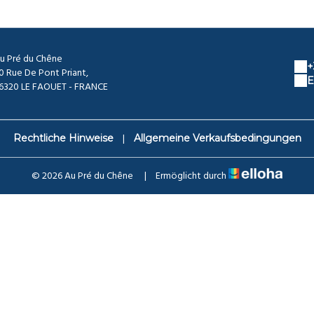
u Pré du Chêne
+
0 Rue De Pont Priant,
E
6320 LE FAOUET - FRANCE
|
Rechtliche Hinweise
Allgemeine Verkaufsbedingungen
© 2026 Au Pré du Chêne
|
Ermöglicht durch