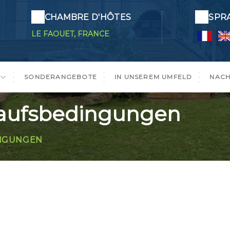
CHAMBRE D'HÔTES
SPR
LE FAOUET, FRANCE
SONDERANGEBOTE
IN UNSEREM UMFELD
NACH
kaufsbedingungen
INGUNGEN