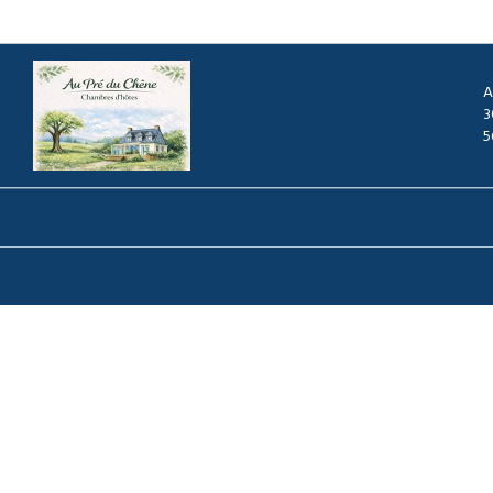
A
3
5